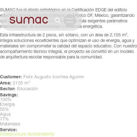
Ecatepec (Piso 2)
SUMAC fue el aliado estratégico en la Certificación EDGE del edificio
México DF, México
educativo Innova Schools Ecatepec en México DF, México, garantizando
que este proyecto escolar cumpla con los más exigentes parámetros
internacionales de sostenibilidad y eficiencia energética.
Esta infraestructura de 2 pisos, sin sótano, con un área de 2,105 m²,
integra soluciones ecoeficientes que optimizan el uso de energía, agua y
materiales sin comprometer la calidad del espacio educativo. Con nuestro
acompañamiento técnico integral, el proyecto se convirtió en un modelo
de arquitectura escolar responsable para la comunidad.
Customer:
Felix Augusto Icochea Aguirre
Area:
2105 m²
Sector:
Educación
Savings:
100%
Energía
55%
Agua
77%
Materiales
Service:
Infrastructure Sustainability