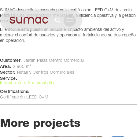
Cúcuta, Colombia
SUMAC desarrolla la asesoría para la certificación LEED O+M de Jardín
Plaza Cúcuta, incorporando mejoras en la eficiencia operativa y la gestión
de recursos.
El enfoque está puesto en reducir el impacto ambiental del activo y
mejorar el confort de usuarios y operadores, fortaleciendo su desempeño
en operación.
Customer:
Jardín Plaza Centro Comercial
Area:
2.905 m²
Sector:
Retail y Centros Comerciales
Service:
Infrastructure Sustainability
Certifications:
Certificación LEED O+M
More projects