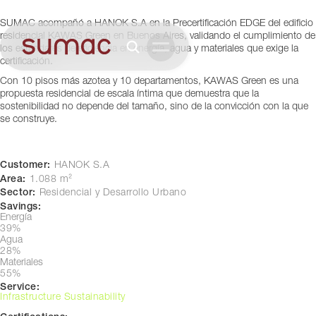
Buenos Aires, Argentina
SUMAC acompañó a HANOK S.A en la Precertificación EDGE del edificio
residencial KAWAS Green en Buenos Aires, validando el cumplimiento de
los estándares de eficiencia en energía, agua y materiales que exige la
certificación.
Con 10 pisos más azotea y 10 departamentos, KAWAS Green es una
propuesta residencial de escala íntima que demuestra que la
sostenibilidad no depende del tamaño, sino de la convicción con la que
se construye.
Customer:
HANOK S.A
Area:
1.088 m²
Sector:
Residencial y Desarrollo Urbano
Savings:
Energía
39%
Agua
28%
Materiales
55%
Service:
Infrastructure Sustainability