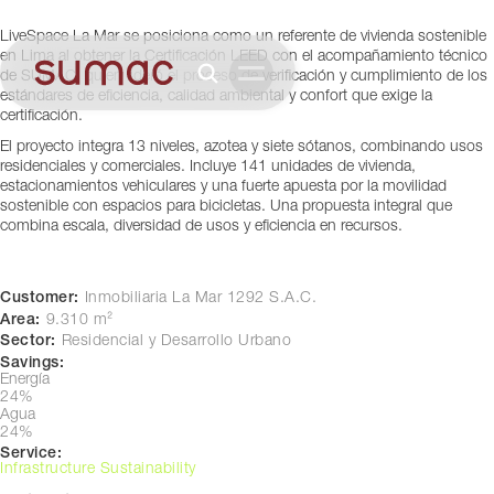
Lima, Perú
LiveSpace La Mar se posiciona como un referente de vivienda sostenible
en Lima al obtener la Certificación LEED con el acompañamiento técnico
de SUMAC, quien lideró el proceso de verificación y cumplimiento de los
estándares de eficiencia, calidad ambiental y confort que exige la
certificación.
El proyecto integra 13 niveles, azotea y siete sótanos, combinando usos
residenciales y comerciales. Incluye 141 unidades de vivienda,
estacionamientos vehiculares y una fuerte apuesta por la movilidad
sostenible con espacios para bicicletas. Una propuesta integral que
combina escala, diversidad de usos y eficiencia en recursos.
Customer:
Inmobiliaria La Mar 1292 S.A.C.
Area:
9.310 m²
Sector:
Residencial y Desarrollo Urbano
Savings:
Energía
24%
Agua
24%
Service:
Infrastructure Sustainability