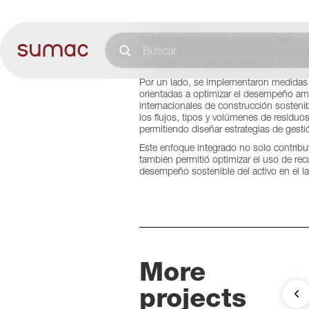
SUMAC trabajó junto a Promart Perú en el
sostenibilidad para su tienda en Ate, e
con el servicio de caracterización de res
Por un lado, se implementaron medidas d
orientadas a optimizar el desempeño amb
internacionales de construcción sostenibl
los flujos, tipos y volúmenes de residuo
permitiendo diseñar estrategias de gesti
Este enfoque integrado no solo contribuy
también permitió optimizar el uso de recu
desempeño sostenible del activo en el la
More
projects