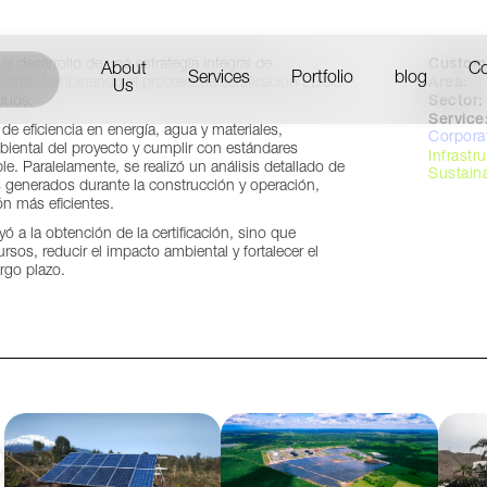
Lima, Perú
Custom
 desarrollo de una estrategia integral de
About
Co
Services
Portfolio
blog
Area:
7
n Lima, combinando el proceso de certificación EDGE
Us
Sector:
iduos.
Service
e eficiencia en energía, agua y materiales,
Corporat
iental del proyecto y cumplir con estándares
Infrastr
e. Paralelamente, se realizó un análisis detallado de
Sustaina
s generados durante la construcción y operación,
ón más eficientes.
ó a la obtención de la certificación, sino que
rsos, reducir el impacto ambiental y fortalecer el
rgo plazo.