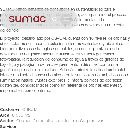
Corporativa
SUMAC brindó servicios de consultoría en sustentabilidad para el
Quito, Ecuador
proyecto Santa Fe Torre Corporativa en Quito, acompañando el proceso
para la obtención de la certificación LEED Gold mediante la
implementación de estrategias que optimizan el desempeño ambiental
del edificio.
El proyecto, desarrollado por OBRUM, cuenta con 10 niveles de oficinas y
cinco sótanos destinados a estacionamientos vehiculares y bicicletas.
Incorpora diversas estrategias sostenibles, como la optimización del
desempeño energético mediante sistemas eficientes y generación
fotovoltaica, la reducción del consumo de agua a través de griferías de
bajo flujo y paisajismo de bajo requerimiento hídrico, así como una
gestión responsable de residuos. Además, prioriza la calidad ambiental
interior mediante el aprovechamiento de la ventilación natural, el acceso a
iluminación natural y vistas exteriores, e integra políticas de operación
sostenible, consolidándose como un referente de oficinas eficientes y
responsables con el entorno.
Customer:
OBRUM
Area:
8,950 m2
Sector:
Oficinas Corporativas e Interiores Corporativos
Service: