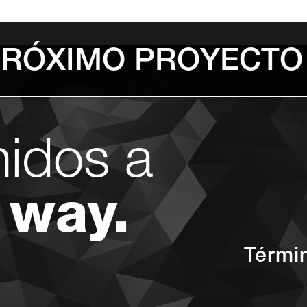
PRÓXIMO PROYECTO
nidos a
 way.
Térmi