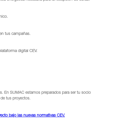
mico.
 en tus campañas.
lataforma digital CEV.
bles. En SUMAC estamos preparados para ser tu socio
 de tus proyectos.
yecto bajo las nuevas normativas CEV.