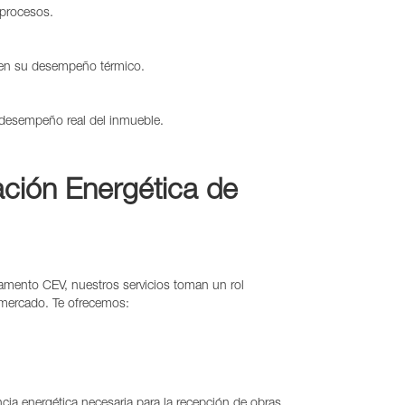
 procesos.
eren su desempeño térmico.
l desempeño real del inmueble.
ación Energética de
amento CEV, nuestros servicios toman un rol
 mercado. Te ofrecemos:
iencia energética necesaria para la recepción de obras.