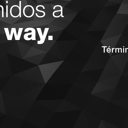
nidos a
 way.
Térmi