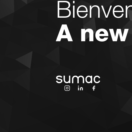
Bienve
A new
Invalid Date