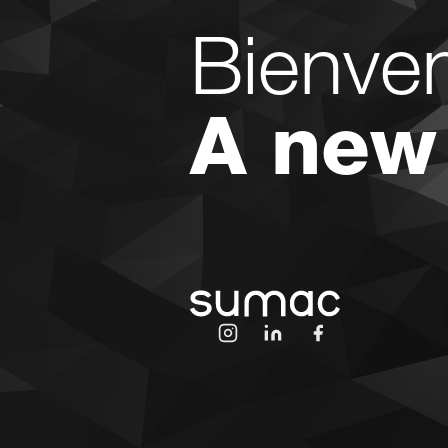
Bienve
A new
Invalid Date