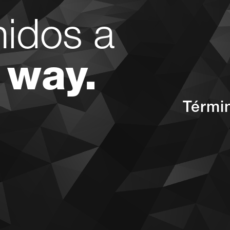
nidos a
 way.
Térmi