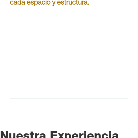
cada espacio y estructura.
Modelamiento
3D
Nuestra Experiencia