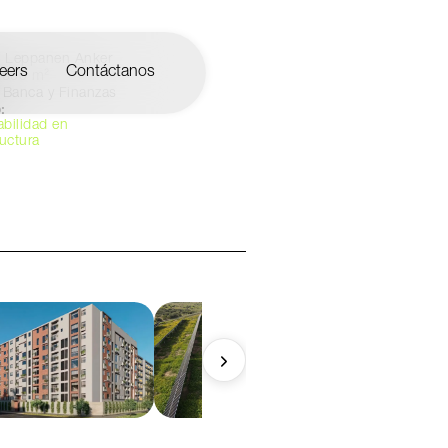
Leppanen Anker
eers
Contáctanos
.600 m²
Banca y Finanzas
:
abilidad en
ructura