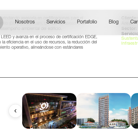
Surinamn
Cliente:
indando asesoría en certificaciones para el
Nosotros
Servicios
Portafolio
Blog
Car
Área:
1
ollo (BID), en Surinam, brindando asesoría en
Sector:
 desempeño ambiental del edificio.
Servicio
ón LEED y avanza en el proceso de certificación EDGE,
Sustent
a eficiencia en el uso de recursos, la reducción del
Infraest
miento operativo, alineándose con estándares