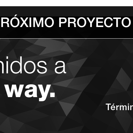
PRÓXIMO PROYECTO
nidos a
 way.
Térmi