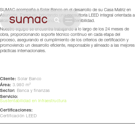
Banco
SUMAC acompaña a Solar Banco en el desarrollo de su Casa Matriz en
Asunción, Paraguay
Asunción, Paraguay, brindando una consultoría LEED integral orientada a
alcanzar los más altos estándares de sostenibilidad.
Nuestro equipo se encuentra trabajando a lo largo de los 24 meses de
obra, proporcionando soporte técnico continuo en cada etapa del
proceso, asegurando el cumplimiento de los criterios de certificación y
promoviendo un desarrollo eficiente, responsable y alineado a las mejores
prácticas internacionales.
Cliente:
Solar Banco
Área:
3.980 m²
Sector:
Banca y finanzas
Servicio:
Sustentabilidad en Infraestructura
Certificaciones:
Certificación LEED