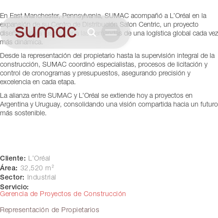
L’Oréal Pennsylvania
En East Manchester, Pennsylvania, SUMAC acompañó a L’Oréal en la
Pennsylvania, USA
expansión de su Centro de Distribución Salon Centric, un proyecto
diseñado para responder a las demandas de una logística global cada vez
más dinámica.
Desde la representación del propietario hasta la supervisión integral de la
construcción, SUMAC coordinó especialistas, procesos de licitación y
control de cronogramas y presupuestos, asegurando precisión y
excelencia en cada etapa.
La alianza entre SUMAC y L’Oréal se extiende hoy a proyectos en
Argentina y Uruguay, consolidando una visión compartida hacia un futuro
más sostenible.
Cliente:
L’Oréal
Área:
32,520 m²
Sector:
Industrial
Servicio:
Gerencia de Proyectos de Construcción
Representación de Propietarios