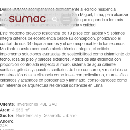
Torre Lucas
Desde SUMAC acompañamos técnicamente al edificio residencial
Lima, Perú
multifamiliar Torre Lucas en el distrito de San Miguel, Lima, para alcanzar
la Certificación EDGE, asegurando un diseño que responde a los más
altos estándares internacionales de eficiencia y calidad.
Este moderno proyecto residencial de 18 pisos con azotea y 5 sótanos
integra criterios de ecoeficiencia desde su concepción, priorizando el
confort de sus 34 departamentos y el uso responsable de los recursos.
Mediante nuestro acompañamiento técnico integral, el edificio
implementó soluciones avanzadas de sostenibilidad como aislamiento de
techo, losa de piso y paredes exteriores, vidrios de alta eficiencia con
proporción controlada respecto al muro, sistema de agua caliente
sanitaria, griferías y aparatos sanitarios de bajo consumo, y materiales de
construcción de alta eficiencia como losas con poliestireno, muros sílico
calcáreos y acabados en porcelanato y laminado, consolidándose como
un referente de arquitectura residencial sostenible en Lima.
Cliente:
Inversiones PSL SAC
Área:
4.353 m²
Sector:
Residencial y Desarrollo Urbano
Ahorro:
34%