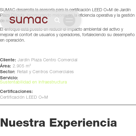
Cúcuta, Colombia
SUMAC desarrolla la asesoría para la certificación LEED O+M de Jardín
Plaza Cúcuta, incorporando mejoras en la eficiencia operativa y la gestión
de recursos.
El enfoque está puesto en reducir el impacto ambiental del activo y
mejorar el confort de usuarios y operadores, fortaleciendo su desempeño
en operación.
Cliente:
Jardín Plaza Centro Comercial
Área:
2.905 m²
Sector:
Retail y Centros Comerciales
Servicio:
Sustentabilidad en Infraestructura
Certificaciones:
Certificación LEED O+M
Nuestra Experiencia