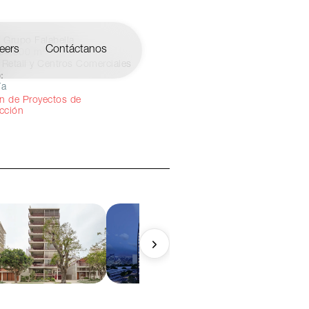
Grupo Falabella
eers
Contáctanos
34,000 m²
Retail y Centros Comerciales
:
ía
ón de Proyectos de
cción