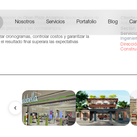
Lima, Perú
Cliente:
delación de
Open Plaza Angamos
desde su etapa de
Nosotros
Servicios
Portafolio
Blog
Car
Área:
1
ursos, definió responsabilidades y coordinó cada
Sector:
con precisión y sin contratiempos.
Servicio
ar cronogramas, controlar costos y garantizar la
Ingenier
l resultado final superara las expectativas
Direcci
Constru