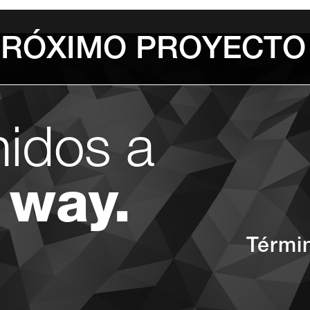
PRÓXIMO PROYECTO
nidos a
 way.
Térmi