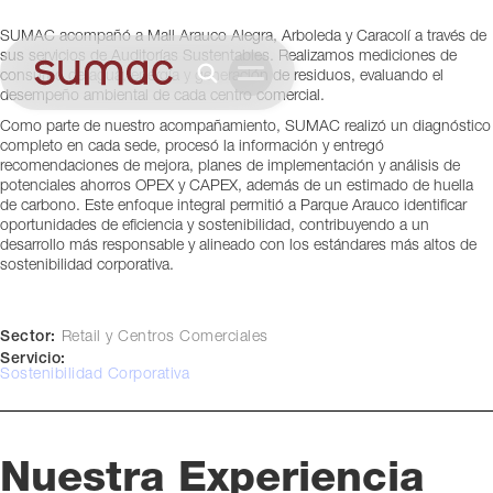
Colombia
SUMAC acompañó a Mall Arauco Alegra, Arboleda y Caracolí a través de
Colombia
sus servicios de Auditorías Sustentables. Realizamos mediciones de
consumo de agua, energía y generación de residuos, evaluando el
desempeño ambiental de cada centro comercial.
Como parte de nuestro acompañamiento, SUMAC realizó un diagnóstico
completo en cada sede, procesó la información y entregó
recomendaciones de mejora, planes de implementación y análisis de
potenciales ahorros OPEX y CAPEX, además de un estimado de huella
de carbono. Este enfoque integral permitió a Parque Arauco identificar
oportunidades de eficiencia y sostenibilidad, contribuyendo a un
desarrollo más responsable y alineado con los estándares más altos de
sostenibilidad corporativa.
Sector:
Retail y Centros Comerciales
Servicio:
Sostenibilidad Corporativa
Nuestra Experiencia