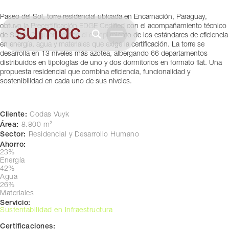
Encarnación, Paraguay
Paseo del Sol, torre residencial ubicada en Encarnación, Paraguay,
obtuvo la Precertificación EDGE Certified con el acompañamiento técnico
de SUMAC, quien verificó el cumplimiento de los estándares de eficiencia
en energía, agua y materiales que exige la certificación. La torre se
desarrolla en 13 niveles más azotea, albergando 66 departamentos
distribuidos en tipologías de uno y dos dormitorios en formato flat. Una
propuesta residencial que combina eficiencia, funcionalidad y
sostenibilidad en cada uno de sus niveles.
Cliente:
Codas Vuyk
Área:
8.800 m²
Sector:
Residencial y Desarrollo Humano
Ahorro:
23%
Energía
42%
Agua
26%
Materiales
Servicio:
Sustentabilidad en Infraestructura
Certificaciones: