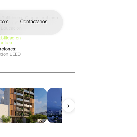
Politécnico Grancolombiano
eers
Contáctanos
0.983 m²
Educación
:
abilidad en
ructura
caciones:
cación LEED