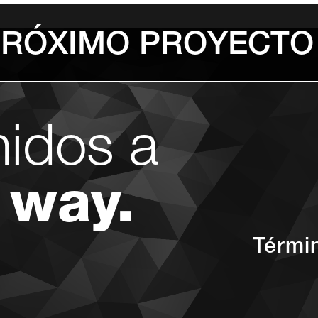
PRÓXIMO PROYECTO
nidos a
 way.
Térmi