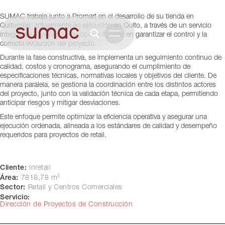
proceso)
SUMAC trabaja junto a Promart en el desarrollo de su tienda en
Quito, Ecuador
Quitumbe, actualmente en ejecución en Quito, a través de un servicio
integral de supervisión de obra enfocado en garantizar el control y la
correcta evolución del proyecto.
Durante la fase constructiva, se implementa un seguimiento continuo de
calidad, costos y cronograma, asegurando el cumplimiento de
especificaciones técnicas, normativas locales y objetivos del cliente. De
manera paralela, se gestiona la coordinación entre los distintos actores
del proyecto, junto con la validación técnica de cada etapa, permitiendo
anticipar riesgos y mitigar desviaciones.
Este enfoque permite optimizar la eficiencia operativa y asegurar una
ejecución ordenada, alineada a los estándares de calidad y desempeño
requeridos para proyectos de retail.
Cliente:
Inretail
Área:
7818,78 m²
Sector:
Retail y Centros Comerciales
Servicio:
Dirección de Proyectos de Construcción