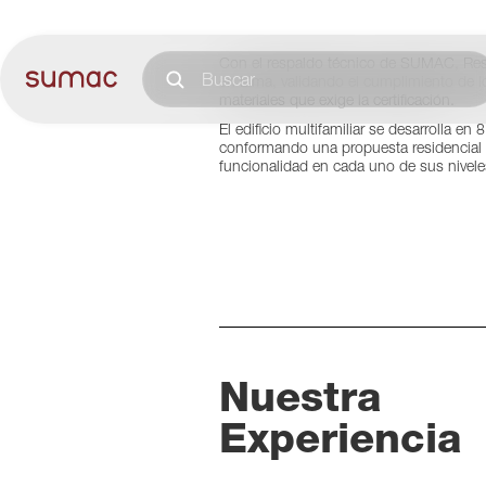
Li
Con el respaldo técnico de SUMAC, Resi
en Lima, validando el cumplimiento de lo
materiales que exige la certificación.
El edificio multifamiliar se desarrolla en
conformando una propuesta residencial c
funcionalidad en cada uno de sus nivele
Nuestra
Experiencia