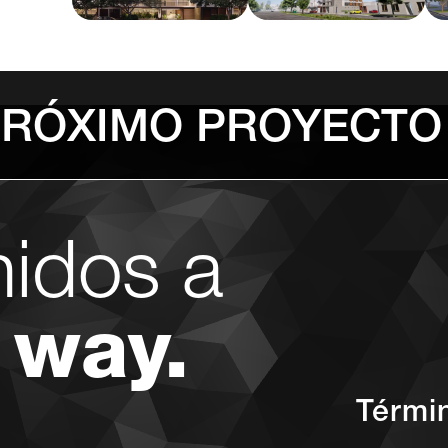
PRÓXIMO PROYECTO
nidos a
 way.
Térmi