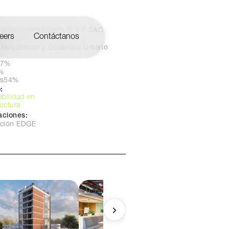
Grupo Inmobiliario G & F SAC
eers
Contáctanos
.962 m²
Residencial y Desarrollo Urbano
37%
%
es
54%
:
abilidad en
ructura
caciones:
cación EDGE