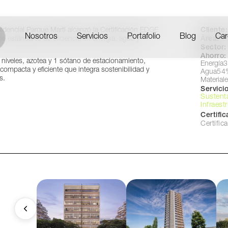
ma, Perú
Cliente:
dencial Parque Marti alcanzó la Certificación EDGE
Nosotros
Servicios
Portafolio
Blog
Car
Área:
2
s estándares de eficiencia en energía, agua y
Sector:
Ahorro:
 8 niveles, azotea y 1 sótano de estacionamiento,
Energía
ompacta y eficiente que integra sostenibilidad y
Agua
54
s.
Material
Servicio
Sustent
Infraest
Certifi
Certifi