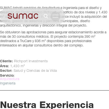
Indiana, USA
SUMAC brindó servicios de Arquitectura e Ingeniería para el diseño y
desarrollo del Centro Médico Richport, un edificio de dos niveles y 1.430
m² ubicado en Schererville, Indiana. El alcance incluyó la adquisición del
terreno, gestión de derechos y permisos municipales, diseño
arquitectónico, ingenierías y dirección integral del proyecto.
Se obtuvieron las aprobaciones para asegurar estacionamiento acorde a
más de 30 consultorios médicos. El proyecto contempla 390 m²
destinados a TruCare y 836 m² disponibles para profesionales
interesados en alquilar consultorios dentro del complejo.
Cliente:
Richport Investments
Área:
1,430 m²
Sector:
Salud y Ciencias de la Vida
Servicio:
Arquitectura
Ingeniería
Nuestra Experiencia