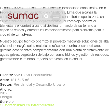
Lima, Perú
Desde SUMAC impulsamos el desarrollo inmobiliario consciente con el
Proyecto Vidal 140, un edificio en Miraflores, Lima que alcanza la
certificación LEED Gold gracias a nuestra consultoría especializada en
Sustentabilidad. Con 149 departamentos, el complejo prioriza el
bienestar y el confort urbano al destinar un tercio de su terreno a
espacios verdes y ofrecer 261 estacionamientos para bicicletas para la
ciudad de Lima,Perú.
Nuestro equipo técnico optimizó el proyecto mediante soluciones de alta
eficiencia: energía solar, materiales reflectivos contra el calor urbano,
griferías ecoeficientes complementadas con una planta de tratamiento de
aguas grises, vegetación de bajo consumo hídrico y gestión de residuos,
garantizando el mínimo impacto ambiental en la capital.
Cliente:
VyV Bravo Constructora
Área:
121,515 m²
Sector:
Residencial y Desarrollo Urbano
Ahorro:
29%
Energía
Servicio:
Sustentabilidad en Infraestructura